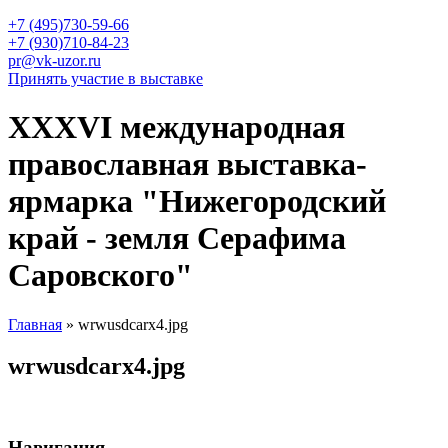
+7 (495)730-59-66
+7 (930)710-84-23
pr@vk-uzor.ru
Принять участие в выставке
XXXVI международная
православная выставка-
ярмарка "Нижегородский
край - земля Серафима
Саровского"
Главная
» wrwusdcarx4.jpg
Вы здесь
wrwusdcarx4.jpg
Навигация