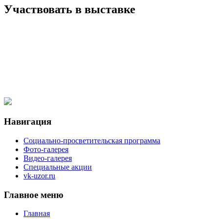
Вы здесь
Участвовать в выставке
2016_god_NKZSS_NN_dekabr_pavilion_1.
Навигация
Социально-просветительская программа
Фото-галерея
Видео-галерея
Специальные акции
vk-uzor.ru
Главное меню
Главная