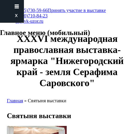
+7 (495)730-59-66
Принять участие в выставке
+7 (930)710-84-23
pr@vk-uzor.ru
Главное меню (мобильный)
XXXVI международная
православная выставка-
ярмарка "Нижегородский
край - земля Серафима
Саровского"
Главная
» Святыня выставки
Вы здесь
Святыня выставки