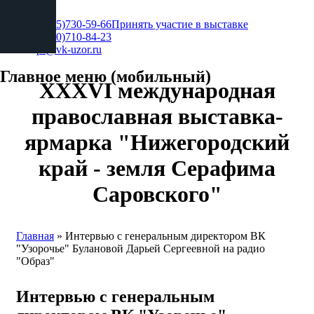
+7 (495)730-59-66
Принять участие в выставке
+7 (930)710-84-23
pr@vk-uzor.ru
Главное меню (мобильный)
XXXVI международная
православная выставка-
ярмарка "Нижегородский
край - земля Серафима
Саровского"
Главная
» Интервью с генеральным директором ВК
"Узорочье" Булановой Дарьей Сергеевной на радио
Вы здесь
"Образ"
Интервью с генеральным