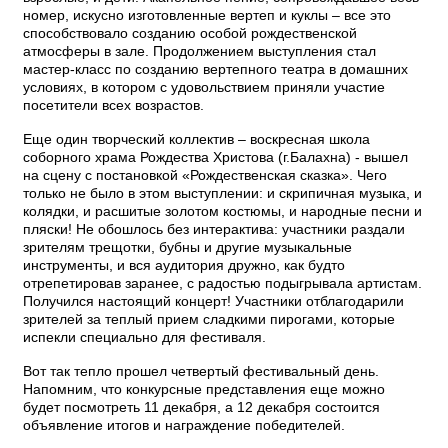
номер, искусно изготовленные вертеп и куклы – все это
способствовало созданию особой рождественской
атмосферы в зале. Продолжением выступления стал
мастер-класс по созданию вертепного театра в домашних
условиях, в котором с удовольствием приняли участие
посетители всех возрастов.
Еще один творческий коллектив – воскресная школа
соборного храма Рождества Христова (г.Балахна) - вышел
на сцену с постановкой «Рождественская сказка». Чего
только не было в этом выступлении: и скрипичная музыка, и
колядки, и расшитые золотом костюмы, и народные песни и
пляски! Не обошлось без интерактива: участники раздали
зрителям трещотки, бубны и другие музыкальные
инструменты, и вся аудитория дружно, как будто
отрепетировав заранее, с радостью подыгрывала артистам.
Получился настоящий концерт! Участники отблагодарили
зрителей за теплый прием сладкими пирогами, которые
испекли специально для фестиваля.
Вот так тепло прошел четвертый фестивальный день.
Напомним, что конкурсные представления еще можно
будет посмотреть 11 декабря, а 12 декабря состоится
объявление итогов и награждение победителей.