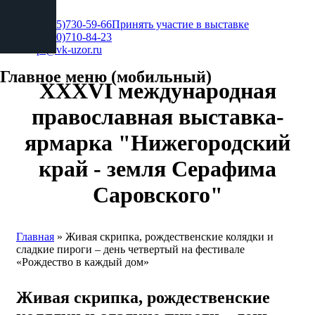
+7 (495)730-59-66
Принять участие в выставке
+7 (930)710-84-23
pr@vk-uzor.ru
Главное меню (мобильный)
XXXVI международная
православная выставка-
ярмарка "Нижегородский
край - земля Серафима
Саровского"
Главная
» Живая скрипка, рождественские колядки и
сладкие пироги – день четвертый на фестивале
Вы здесь
«Рождество в каждый дом»
Живая скрипка, рождественские