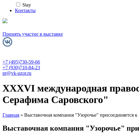
Stay
Контакты
Принять участие в выставке
+7 (495)730-59-66
+7 (930)710-84-23
pr@vk-uzor.ru
XXXVI международная правос
Серафима Саровского"
Главная
» Выставочная компания "Узорочье" присоединяется к
Вы здесь
Выставочная компания "Узорочье" при