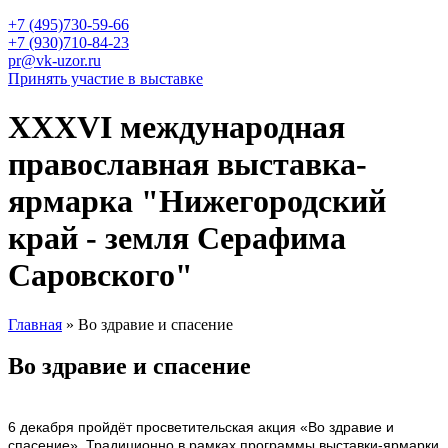
+7 (495)730-59-66
+7 (930)710-84-23
pr@vk-uzor.ru
Принять участие в выставке
XXXVI международная
православная выставка-
ярмарка "Нижегородский
край - земля Серафима
Саровского"
Главная
» Во здравие и спасение
Вы здесь
Во здравие и спасение
6 декабря пройдёт просветительская акция «Во здравие и
спасение». Традиционно в рамках программы выставки-ярмарки